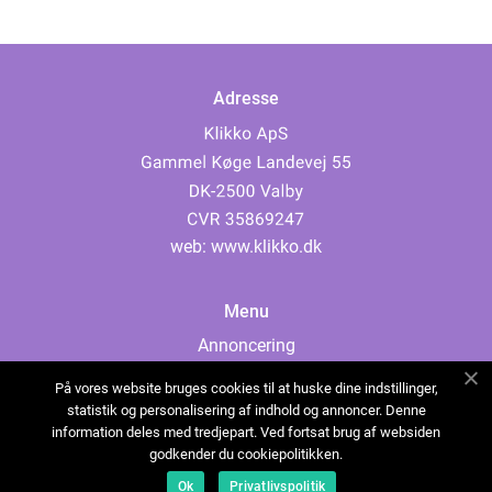
Adresse
web:
www.klikko.dk
Menu
Annoncering
Om os
På vores website bruges cookies til at huske dine indstillinger,
Cookies
statistik og personalisering af indhold og annoncer. Denne
information deles med tredjepart. Ved fortsat brug af websiden
Kontakt os
godkender du cookiepolitikken.
Sitemap
Ok
Privatlivspolitik