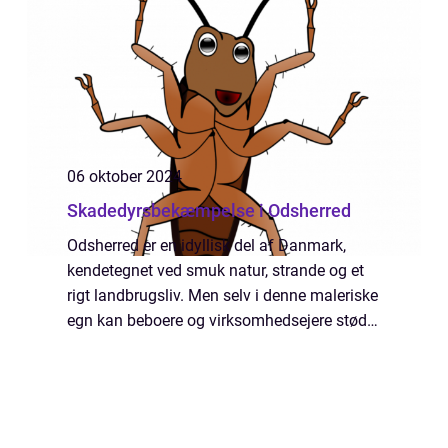
06 oktober 2024
Skadedyrsbekæmpelse i Odsherred
Odsherred er en idyllisk del af Danmark,
kendetegnet ved smuk natur, strande og et
rigt landbrugsliv. Men selv i denne maleriske
egn kan beboere og virksomhedsejere støde
på problemer med skadedyr. Skadedyr kan
udgøre en reel trus...