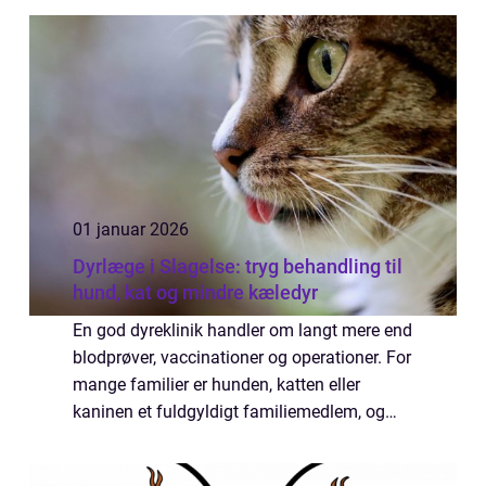
01 januar 2026
Dyrlæge i Slagelse: tryg behandling til
hund, kat og mindre kæledyr
En god dyreklinik handler om langt mere end
blodprøver, vaccinationer og operationer. For
mange familier er hunden, katten eller
kaninen et fuldgyldigt familiemedlem, og
valget af dyrlæge Slagelse bliver derfor et
spørgsmål ...