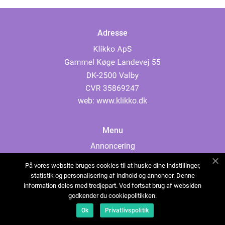
Adresse
web:
www.klikko.dk
Menu
Annoncering
Om os
På vores website bruges cookies til at huske dine indstillinger,
Cookies
statistik og personalisering af indhold og annoncer. Denne
information deles med tredjepart. Ved fortsat brug af websiden
Kontakt os
godkender du cookiepolitikken.
Sitemap
Ok
Privatlivspolitik