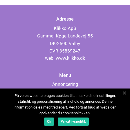
Adresse
web:
www.klikko.dk
Menu
Annoncering
Om os
På vores website bruges cookies til at huske dine indstillinger,
Cookies
statistik og personalisering af indhold og annoncer. Denne
information deles med tredjepart. Ved fortsat brug af websiden
Kontakt os
godkender du cookiepolitikken.
Sitemap
Ok
Privatlivspolitik