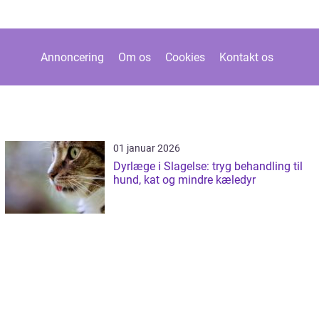
Annoncering
Om os
Cookies
Kontakt os
01 januar 2026
Dyrlæge i Slagelse: tryg behandling til
hund, kat og mindre kæledyr