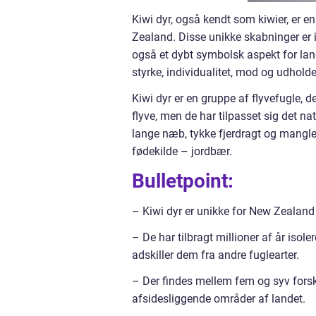
Kiwi dyr, også kendt som kiwier, er e
Zealand. Disse unikke skabninger er 
også et dybt symbolsk aspekt for lan
styrke, individualitet, mod og udhold
Kiwi dyr er en gruppe af flyvefugle, der
flyve, men de har tilpasset sig det na
lange næb, tykke fjerdragt og manglend
fødekilde – jordbær.
Bulletpoint:
– Kiwi dyr er unikke for New Zealand 
– De har tilbragt millioner af år isole
adskiller dem fra andre fuglearter.
– Der findes mellem fem og syv forske
afsidesliggende områder af landet.