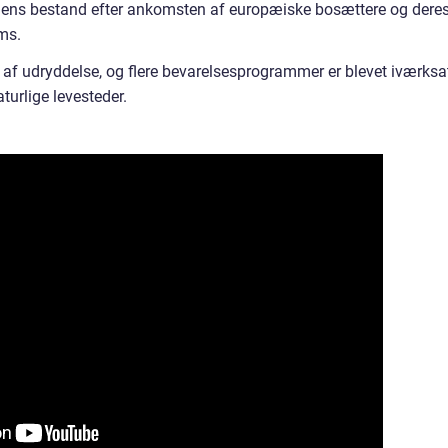
wiens bestand efter ankomsten af europæiske bosættere og dere
ms.
t af udryddelse, og flere bevarelsesprogrammer er blevet iværksa
turlige levesteder.