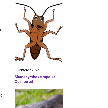
g
r
06 oktober 2024
Skadedyrsbekæmpelse i
Odsherred
og