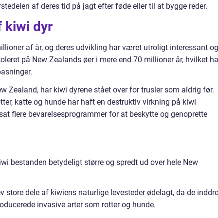
stedelen af deres tid på jagt efter føde eller til at bygge reder.
f kiwi dyr
lioner af år, og deres udvikling har været utroligt interessant o
soleret på New Zealands øer i mere end 70 millioner år, hvilket ha
pasninger.
Zealand, har kiwi dyrene stået over for trusler som aldrig før.
ter, katte og hunde har haft en destruktiv virkning på kiwi
gsat flere bevarelsesprogrammer for at beskytte og genoprette
wi bestanden betydeligt større og spredt ud over hele New
store dele af kiwiens naturlige levesteder ødelagt, da de inddr
roducerede invasive arter som rotter og hunde.