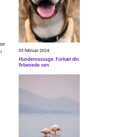
ter
05 februar 2024
n
Hundemassage: Forkæl din
firbenede ven