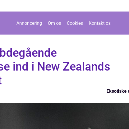
Annoncering
Om os
Cookies
Kontakt os
dybdegående
se ind i New Zealands
t
Eksotiske 