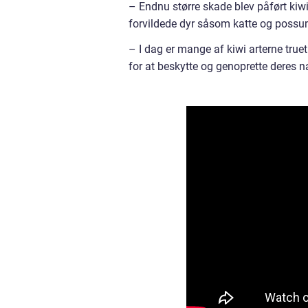
– Endnu større skade blev påført ki
forvildede dyr såsom katte og possu
– I dag er mange af kiwi arterne true
for at beskytte og genoprette deres na