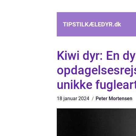
TIPSTILKÆLEDYR.
dk
Kiwi dyr: En 
opdagelsesrej
unikke fuglear
18 januar 2024
Peter Mortensen