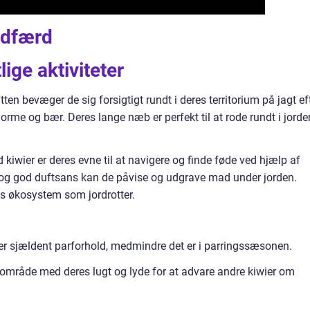
 adfærd
lige aktiviteter
ten bevæger de sig forsigtigt rundt i deres territorium på jagt ef
 orme og bær. Deres lange næb er perfekt til at rode rundt i jorde
wier er deres evne til at navigere og finde føde ved hjælp af
og god duftsans kan de påvise og udgrave mad under jorden.
res økosystem som jordrotter.
er sjældent parforhold, medmindre det er i parringssæsonen.
s område med deres lugt og lyde for at advare andre kiwier om