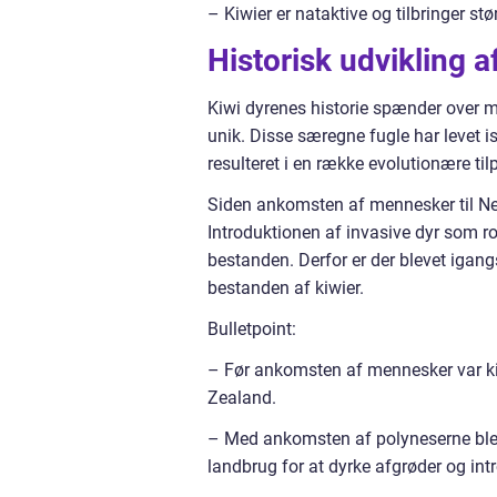
– Kiwier er nataktive og tilbringer stør
Historisk udvikling a
Kiwi dyrenes historie spænder over mil
unik. Disse særegne fugle har levet i
resulteret i en række evolutionære til
Siden ankomsten af mennesker til New 
Introduktionen af invasive dyr som rot
bestanden. Derfor er der blevet igan
bestanden af kiwier.
Bulletpoint:
– Før ankomsten af mennesker var ki
Zealand.
– Med ankomsten af polyneserne blev 
landbrug for at dyrke afgrøder og int