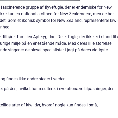
n fascinerende gruppe af flyvefugle, der er endemiske for New
ikke kun en national stolthed for New Zealændere, men de har
det. Som et ikonisk symbol for New Zealand, repræsenterer kiwi
enhed.
 tilhører familien Apterygidae. De er fugle, der ikke er i stand til 
turlige miljø på en enestående måde. Med deres lille størrelse,
e vinger er de blevet specialister i jagt på deres vigtigste
og findes ikke andre steder i verden.
ret på øen, hvilket har resulteret i evolutionære tilpasninger, der
llige arter af kiwi dyr, hvoraf nogle kun findes i små,