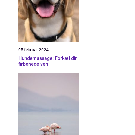
05 februar 2024
Hundemassage: Forkæl din
firbenede ven