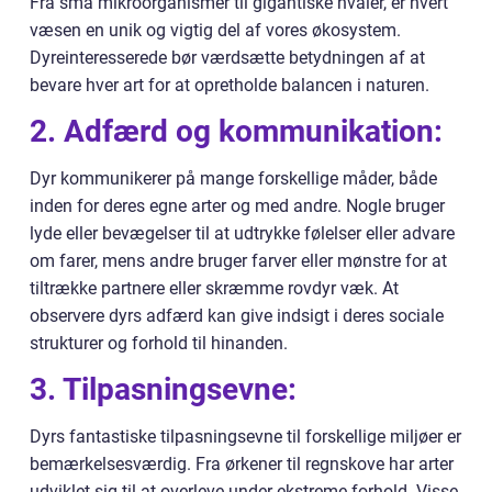
Fra små mikroorganismer til gigantiske hvaler, er hvert
væsen en unik og vigtig del af vores økosystem.
Dyreinteresserede bør værdsætte betydningen af at
bevare hver art for at opretholde balancen i naturen.
2. Adfærd og kommunikation:
Dyr kommunikerer på mange forskellige måder, både
inden for deres egne arter og med andre. Nogle bruger
lyde eller bevægelser til at udtrykke følelser eller advare
om farer, mens andre bruger farver eller mønstre for at
tiltrække partnere eller skræmme rovdyr væk. At
observere dyrs adfærd kan give indsigt i deres sociale
strukturer og forhold til hinanden.
3. Tilpasningsevne:
Dyrs fantastiske tilpasningsevne til forskellige miljøer er
bemærkelsesværdig. Fra ørkener til regnskove har arter
udviklet sig til at overleve under ekstreme forhold. Visse