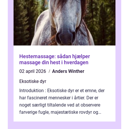
Hestemassage: sådan hjælper
massage din hest i hverdagen
02 april 2026
Anders Winther
Eksotiske dyr
Introduktion : Eksotiske dyr er et emne, der
har fascineret mennesker i årtier. Der er
noget særligt tiltalende ved at observere
farverige fugle, majestætiske rovdyr og
sjældne krybdyr fra fjerne egne...