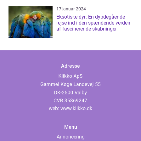
17 januar 2024
Eksotiske dyr: En dybdegående
rejse ind i den spændende verden
af fascinerende skabninger
Adresse
web:
www.klikko.dk
Menu
Annoncering