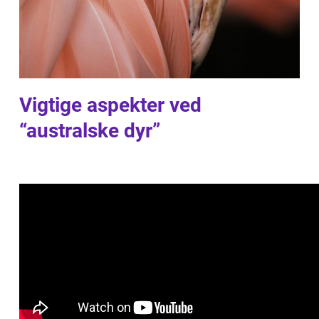
Vigtige aspekter ved
“australske dyr”