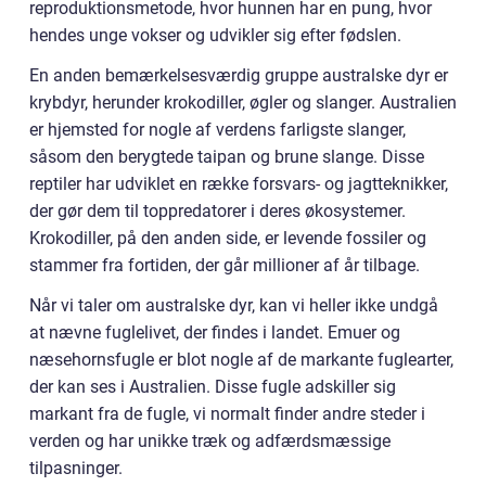
reproduktionsmetode, hvor hunnen har en pung, hvor
hendes unge vokser og udvikler sig efter fødslen.
En anden bemærkelsesværdig gruppe australske dyr er
krybdyr, herunder krokodiller, øgler og slanger. Australien
er hjemsted for nogle af verdens farligste slanger,
såsom den berygtede taipan og brune slange. Disse
reptiler har udviklet en række forsvars- og jagtteknikker,
der gør dem til toppredatorer i deres økosystemer.
Krokodiller, på den anden side, er levende fossiler og
stammer fra fortiden, der går millioner af år tilbage.
Når vi taler om australske dyr, kan vi heller ikke undgå
at nævne fuglelivet, der findes i landet. Emuer og
næsehornsfugle er blot nogle af de markante fuglearter,
der kan ses i Australien. Disse fugle adskiller sig
markant fra de fugle, vi normalt finder andre steder i
verden og har unikke træk og adfærdsmæssige
tilpasninger.