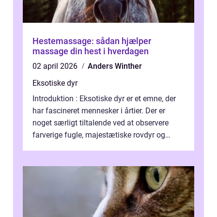
Hestemassage: sådan hjælper
massage din hest i hverdagen
02 april 2026
Anders Winther
Eksotiske dyr
Introduktion : Eksotiske dyr er et emne, der
har fascineret mennesker i årtier. Der er
noget særligt tiltalende ved at observere
farverige fugle, majestætiske rovdyr og
sjældne krybdyr fra fjerne egne...