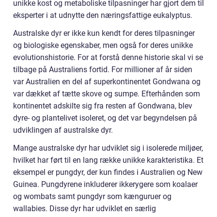
unikke kost og metaboliske tilpasninger har gjort dem til
eksperter i at udnytte den næringsfattige eukalyptus.
Australske dyr er ikke kun kendt for deres tilpasninger
og biologiske egenskaber, men også for deres unikke
evolutionshistorie. For at forstå denne historie skal vi se
tilbage på Australiens fortid. For millioner af år siden
var Australien en del af superkontinentet Gondwana og
var dækket af tætte skove og sumpe. Efterhånden som
kontinentet adskilte sig fra resten af Gondwana, blev
dyre- og plantelivet isoleret, og det var begyndelsen på
udviklingen af australske dyr.
Mange australske dyr har udviklet sig i isolerede miljøer,
hvilket har ført til en lang række unikke karakteristika. Et
eksempel er pungdyr, der kun findes i Australien og New
Guinea. Pungdyrene inkluderer ikkerygere som koalaer
og wombats samt pungdyr som kænguruer og
wallabies. Disse dyr har udviklet en særlig