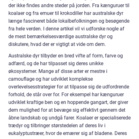
der ikke findes andre steder på jorden. Fra kænguruer til
koalaer og fra emuer til krokodiller har australske dyr
længe fascineret både lokalbefolkningen og besøgende
fra hele verden. I denne artikel vil vi udforske nogle af
de mest bemærkelsesværdige australske dyr og
diskutere, hvad der er vigtigt at vide om dem.
Australske dyr tilbyder en bred vifte af form, farve og
adfærd, og de har tilpasset sig deres unikke
økosystemer. Mange af disse arter er mestre i
camouflage og har udviklet komplekse
overlevelsesstrategier for at tilpasse sig de udfordrende
forhold, de står over for. For eksempel har kænguruer
udviklet kraftige ben og en hoppende gangart, der giver
dem mulighed for at bevæge sig effektivt gennem det
åbne landskab og undgå farer. Koalaer er specialiserede
trædyr og tilbringer størstedelen af deres liv i
eukalyptustræer, hvor de ernærer sig af bladene. Deres