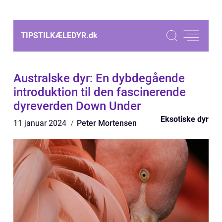
TIPSTILKÆLEDYR.
dk
Australske dyr: En dybdegående
introduktion til den fascinerende
dyreverden Down Under
Eksotiske dyr
11 januar 2024
Peter Mortensen