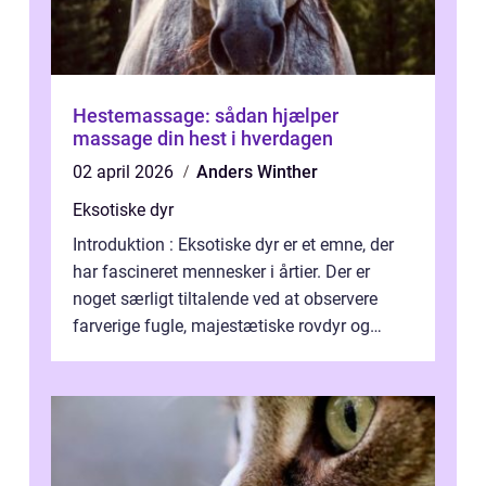
Hestemassage: sådan hjælper
massage din hest i hverdagen
02 april 2026
Anders Winther
Eksotiske dyr
Introduktion : Eksotiske dyr er et emne, der
har fascineret mennesker i årtier. Der er
noget særligt tiltalende ved at observere
farverige fugle, majestætiske rovdyr og
sjældne krybdyr fra fjerne egne...