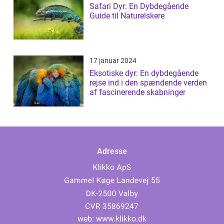
Safari Dyr: En Dybdegående
Guide til Naturelskere
17 januar 2024
Eksotiske dyr: En dybdegående
rejse ind i den spændende verden
af fascinerende skabninger
Adresse
web:
www.klikko.dk