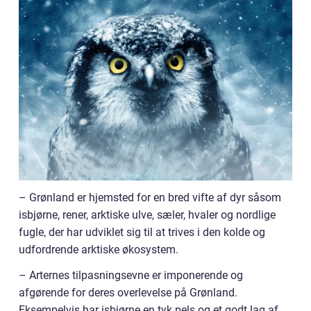
– Grønland er hjemsted for en bred vifte af dyr såsom
isbjørne, rener, arktiske ulve, sæler, hvaler og nordlige
fugle, der har udviklet sig til at trives i den kolde og
udfordrende arktiske økosystem.
– Arternes tilpasningsevne er imponerende og
afgørende for deres overlevelse på Grønland.
Eksempelvis har isbjørne en tyk pels og et godt lag af