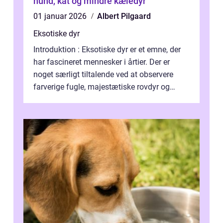
hund, kat og mindre kæledyr
01 januar 2026
Albert Pilgaard
Eksotiske dyr
Introduktion : Eksotiske dyr er et emne, der
har fascineret mennesker i årtier. Der er
noget særligt tiltalende ved at observere
farverige fugle, majestætiske rovdyr og
sjældne krybdyr fra fjerne egne...