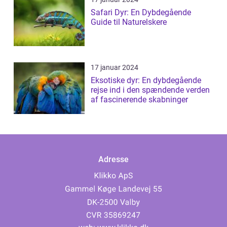
Safari Dyr: En Dybdegående
Guide til Naturelskere
17 januar 2024
Eksotiske dyr: En dybdegående
rejse ind i den spændende verden
af fascinerende skabninger
Adresse