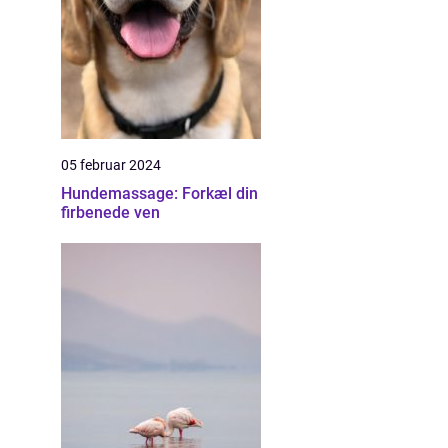
05 februar 2024
Hundemassage: Forkæl din
firbenede ven