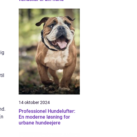
ig
til
14 oktober 2024
nd.
Professionel Hundelufter:
En
En moderne løsning for
urbane hundeejere