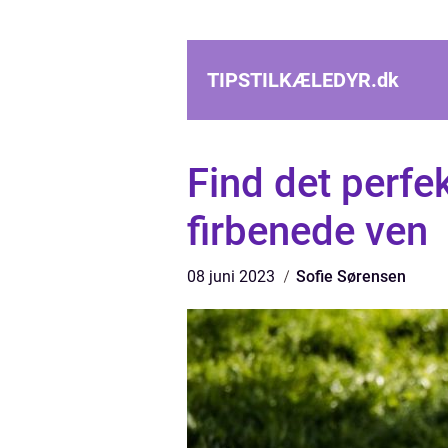
TIPSTILKÆLEDYR.
dk
Find det perfek
firbenede ven
08 juni 2023
Sofie Sørensen