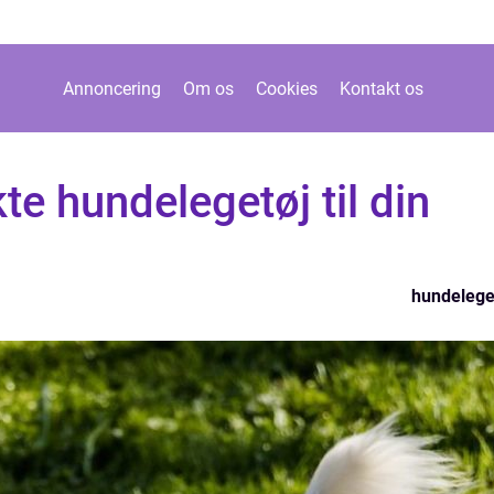
Annoncering
Om os
Cookies
Kontakt os
te hundelegetøj til din
hundelege