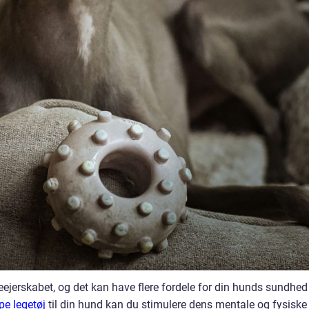
eejerskabet, og det kan have flere fordele for din hunds sundhed
pe legetøj
til din hund kan du stimulere dens mentale og fysiske