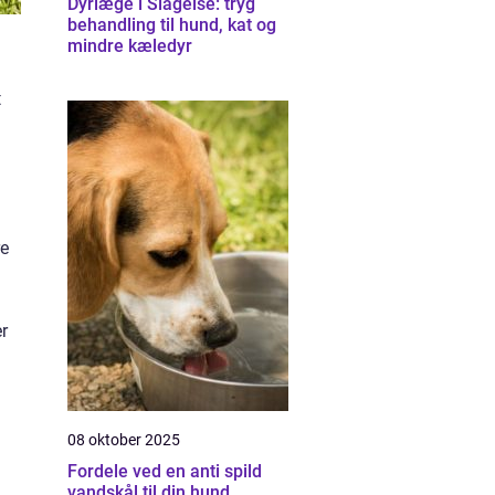
Dyrlæge i Slagelse: tryg
behandling til hund, kat og
mindre kæledyr
t
re
er
08 oktober 2025
Fordele ved en anti spild
vandskål til din hund