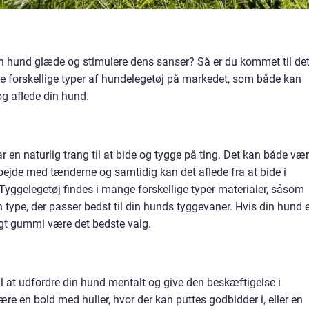
din hund glæde og stimulere dens sanser? Så er du kommet til de
ke forskellige typer af hundelegetøj på markedet, som både kan
g aflede din hund.
har en naturlig trang til at bide og tygge på ting. Det kan både væ
rbejde med tænderne og samtidig kan det aflede fra at bide i
Tyggelegetøj findes i mange forskellige typer materialer, såsom
 type, der passer bedst til din hunds tyggevaner. Hvis din hund 
tigt gummi være det bedste valg.
l at udfordre din hund mentalt og give den beskæftigelse i
ære en bold med huller, hvor der kan puttes godbidder i, eller en