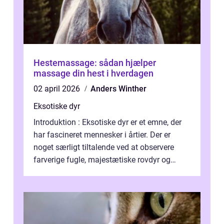
Hestemassage: sådan hjælper
massage din hest i hverdagen
02 april 2026
Anders Winther
Eksotiske dyr
Introduktion : Eksotiske dyr er et emne, der
har fascineret mennesker i årtier. Der er
noget særligt tiltalende ved at observere
farverige fugle, majestætiske rovdyr og
sjældne krybdyr fra fjerne egne...