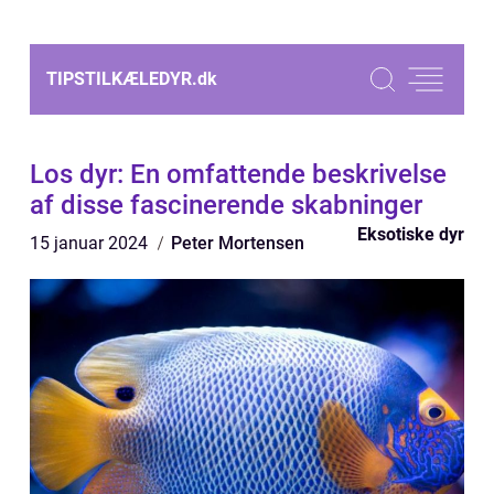
TIPSTILKÆLEDYR.
dk
Los dyr: En omfattende beskrivelse
af disse fascinerende skabninger
Eksotiske dyr
15 januar 2024
Peter Mortensen