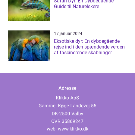
Safari Dyr: En Dybdegående
Guide til Naturelskere
17 januar 2024
Eksotiske dyr: En dybdegående
rejse ind i den spændende verden
af fascinerende skabninger
Adresse
web:
www.klikko.dk