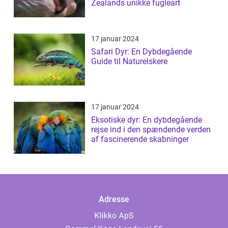
Zealands unikke fugleart
17 januar 2024
Safari Dyr: En Dybdegående
Guide til Naturelskere
17 januar 2024
Eksotiske dyr: En dybdegående
rejse ind i den spændende verden
af fascinerende skabninger
Adresse