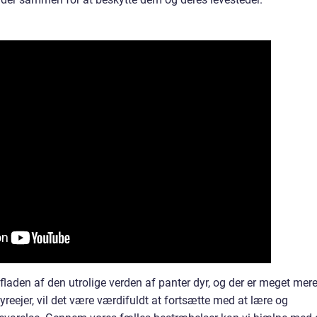
rfladen af den utrolige verden af panter dyr, og der er meget mere
dyreejer, vil det være værdifuldt at fortsætte med at lære og