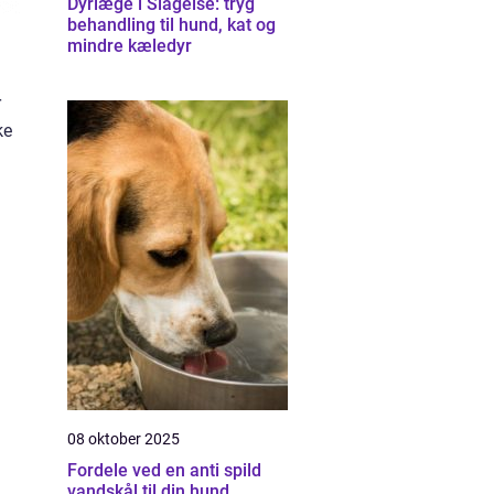
Dyrlæge i Slagelse: tryg
behandling til hund, kat og
mindre kæledyr
r
ke
08 oktober 2025
Fordele ved en anti spild
vandskål til din hund