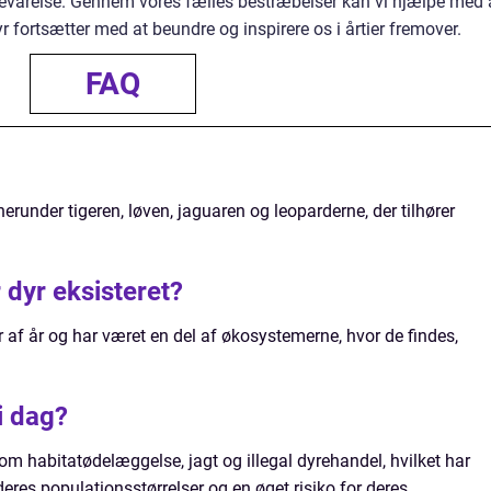
bevarelse. Gennem vores fælles bestræbelser kan vi hjælpe med 
r fortsætter med at beundre og inspirere os i årtier fremover.
FAQ
herunder tigeren, løven, jaguaren og leoparderne, der tilhører
 dyr eksisteret?
er af år og har været en del af økosystemerne, hvor de findes,
i dag?
som habitatødelæggelse, jagt og illegal dyrehandel, hvilket har
deres populationsstørrelser og en øget risiko for deres