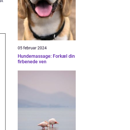
at
05 februar 2024
Hundemassage: Forkæl din
firbenede ven