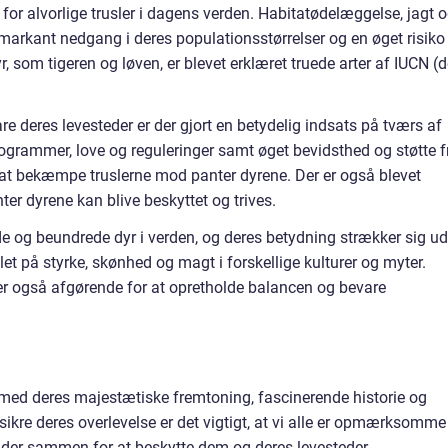
or alvorlige trusler i dagens verden. Habitatødelæggelse, jagt 
n markant nedgang i deres populationsstørrelser og en øget risiko
r, som tigeren og løven, er blevet erklæret truede arter af IUCN (
re deres levesteder er der gjort en betydelig indsats på tværs af
ogrammer, love og reguleringer samt øget bevidsthed og støtte f
r at bekæmpe truslerne mod panter dyrene. Der er også blevet
ter dyrene kan blive beskyttet og trives.
de og beundrede dyr i verden, og deres betydning strækker sig ud
let på styrke, skønhed og magt i forskellige kulturer og myter.
er også afgørende for at opretholde balancen og bevare
 med deres majestætiske fremtoning, fascinerende historie og
sikre deres overlevelse er det vigtigt, at vi alle er opmærksomme
rbejder sammen for at beskytte dem og deres levesteder.