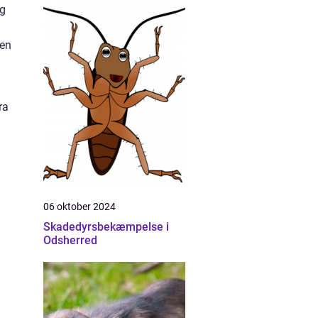
og
den
ra
06 oktober 2024
Skadedyrsbekæmpelse i
Odsherred