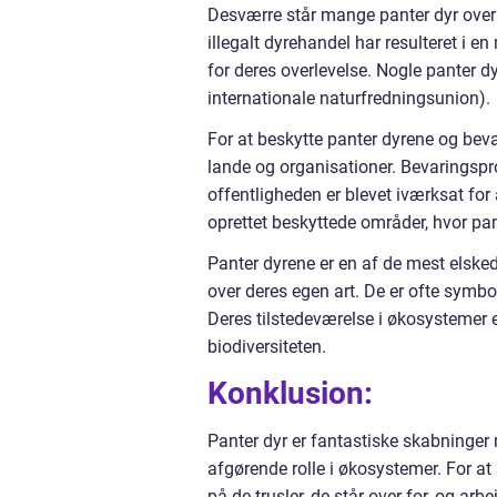
Desværre står mange panter dyr over f
illegalt dyrehandel har resulteret i e
for deres overlevelse. Nogle panter dy
internationale naturfredningsunion).
For at beskytte panter dyrene og beva
lande og organisationer. Bevaringspr
offentligheden er blevet iværksat fo
oprettet beskyttede områder, hvor pan
Panter dyrene er en af de mest elske
over deres egen art. De er ofte symbo
Deres tilstedeværelse i økosystemer 
biodiversiteten.
Konklusion:
Panter dyr er fantastiske skabninger
afgørende rolle i økosystemer. For at 
på de trusler, de står over for, og a