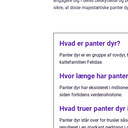
engagere dig i deres beskyttelse og 
sikre, at disse majestætiske panter dy
Hvad er panter dyr?
Panter dyr er en gruppe af rovdyr, 
kattefamilien Felidae.
Hvor længe har panter
Panter dyr har eksisteret i million
siden fortidens verdenshistorie.
Hvad truer panter dyr 
Panter dyr står over for trusler så
resulteret i en markant nedgang i 