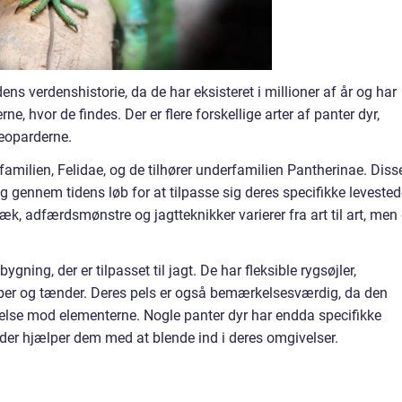
dens verdenshistorie, da de har eksisteret i millioner af år og har
e, hvor de findes. Der er flere forskellige arter af panter dyr,
leoparderne.
amilien, Felidae, og de tilhører underfamilien Pantherinae. Diss
 gennem tidens løb for at tilpasse sig deres specifikke levested
æk, adfærdsmønstre og jagtteknikker varierer fra art til art, men
gning, der er tilpasset til jagt. De har fleksible rygsøjler,
er og tænder. Deres pels er også bemærkelsesværdig, da den
lse mod elementerne. Nogle panter dyr har endda specifikke
 der hjælper dem med at blende ind i deres omgivelser.