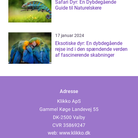
Safari Dyr: En Dybdegående
Guide til Naturelskere
17 januar 2024
Eksotiske dyr: En dybdegående
rejse ind i den spændende verden
af fascinerende skabninger
Adresse
web:
www.klikko.dk