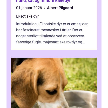
hund, kat og mindre kæledyr
01 januar 2026
Albert Pilgaard
Eksotiske dyr
Introduktion : Eksotiske dyr er et emne, der
har fascineret mennesker i årtier. Der er
noget særligt tiltalende ved at observere
farverige fugle, majestætiske rovdyr og
sjældne krybdyr fra fjerne egne...