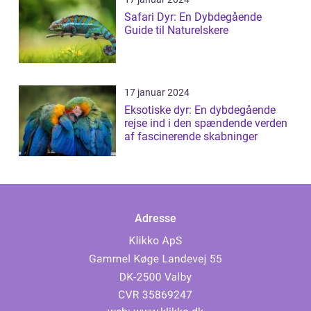
Safari Dyr: En Dybdegående
Guide til Naturelskere
17 januar 2024
Eksotiske dyr: En dybdegående
rejse ind i den spændende verden
af fascinerende skabninger
Adresse