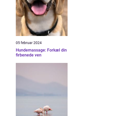
05 februar 2024
Hundemassage: Forkæl din
firbenede ven