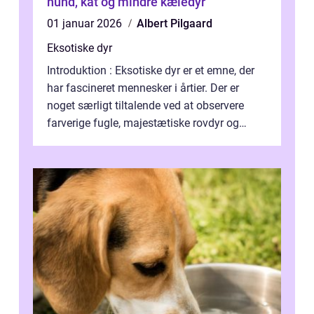
hund, kat og mindre kæledyr
01 januar 2026
Albert Pilgaard
Eksotiske dyr
Introduktion : Eksotiske dyr er et emne, der
har fascineret mennesker i årtier. Der er
noget særligt tiltalende ved at observere
farverige fugle, majestætiske rovdyr og
sjældne krybdyr fra fjerne egne...