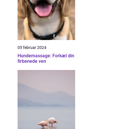
05 februar 2024
Hundemassage: Forkæl din
firbenede ven