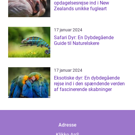
opdagelsesrejse ind i New
Zealands unikke fugleart
17 januar 2024
Safari Dyr: En Dybdegående
Guide til Naturelskere
17 januar 2024
Eksotiske dyr: En dybdegående
rejse ind i den spændende verden
af fascinerende skabninger
Adresse