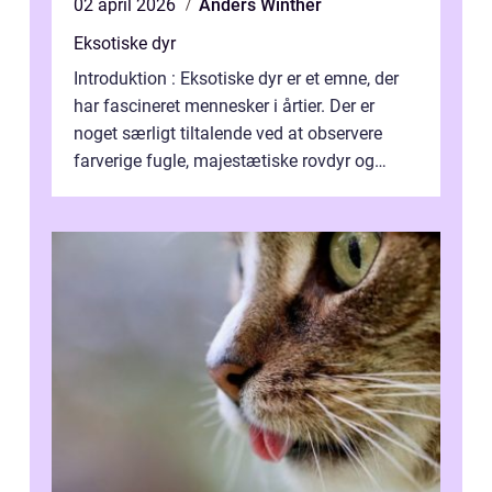
02 april 2026
Anders Winther
Eksotiske dyr
Introduktion : Eksotiske dyr er et emne, der
har fascineret mennesker i årtier. Der er
noget særligt tiltalende ved at observere
farverige fugle, majestætiske rovdyr og
sjældne krybdyr fra fjerne egne...