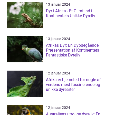
13 januar 2024
Dyr i Afrika - Et Glimt ind i
Kontinentets Unikke Dyreliv
13 januar 2024
Afrikas Dyr: En Dybdegående
Præsentation af Kontinentets
Fantastiske Dyreliv
12 januar 2024
Afrika er hjemsted for nogle af
verdens mest fascinerende og
unikke dyrearter
12 januar 2024
Australiens utrolige dyreliv: En