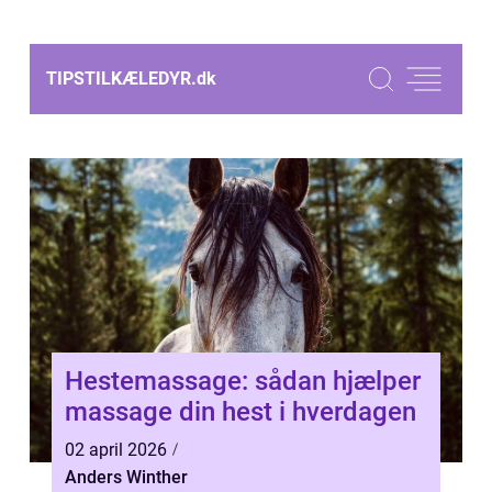
TIPSTILKÆLEDYR.
dk
Hestemassage: sådan hjælper
massage din hest i hverdagen
02 april 2026
Anders Winther