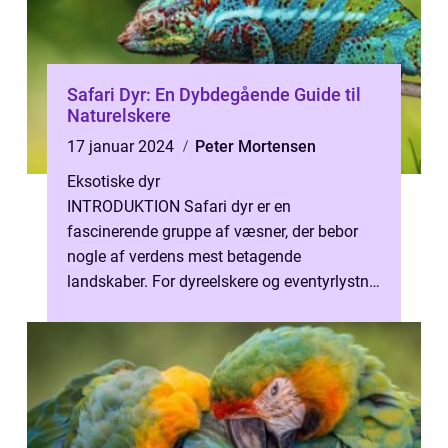
Safari Dyr: En Dybdegående Guide til
Naturelskere
17 januar 2024
Peter Mortensen
Eksotiske dyr
INTRODUKTION Safari dyr er en
fascinerende gruppe af væsner, der bebor
nogle af verdens mest betagende
landskaber. For dyreelskere og eventyrlystne
sjæle er safarioplevelsen en unik mulighed
for at op...