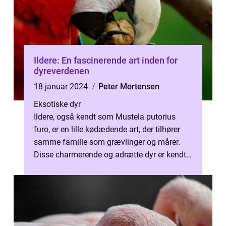
Ildere: En fascinerende art inden for
dyreverdenen
18 januar 2024
Peter Mortensen
Eksotiske dyr
Ildere, også kendt som Mustela putorius
furo, er en lille kødædende art, der tilhører
samme familie som grævlinger og mårer.
Disse charmerende og adrætte dyr er kendt
for deres slanke krop, skarpe klø...