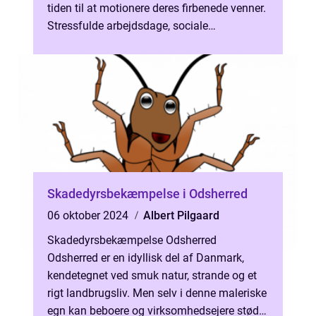
tiden til at motionere deres firbenede venner.
Stressfulde arbejdsdage, sociale
forpligtelser og familieliv kan begr&a...
Skadedyrsbekæmpelse i Odsherred
06 oktober 2024
Albert Pilgaard
Skadedyrsbekæmpelse Odsherred
Odsherred er en idyllisk del af Danmark,
kendetegnet ved smuk natur, strande og et
rigt landbrugsliv. Men selv i denne maleriske
egn kan beboere og virksomhedsejere støde