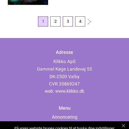
1
2
3
4
Adresse
web:
www.klikko.dk
Menu
Annoncering
Om os
På vores website bruges cookies til at huske dine indstillinger,