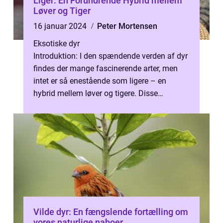
Liger: En Forundrende Hybrid mellem
Løver og Tiger
16 januar 2024
Peter Mortensen
Eksotiske dyr
Introduktion: I den spændende verden af dyr
findes der mange fascinerende arter, men
intet er så enestående som ligere – en
hybrid mellem løver og tigere. Disse
majestætiske væsener kan virke so...
Vilde dyr: En fængslende fortælling om
vores naturlige naboer