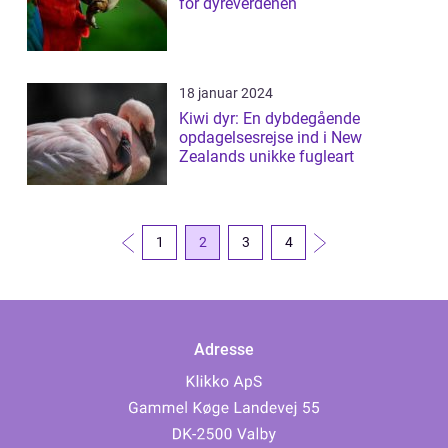
for dyreverdenen
18 januar 2024
Kiwi dyr: En dybdegående
opdagelsesrejse ind i New
Zealands unikke fugleart
1
2
3
4
Adresse