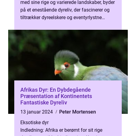
med sine rige og varierede landskaber, byder
på et enestående dyreliv, der fascinerer og
tiltrækker dyreelskere og eventyrlystne
rejsende fra hele verden. Fra...
Afrikas Dyr: En Dybdegående
Præsentation af Kontinentets
Fantastiske Dyreliv
13 januar 2024
Peter Mortensen
Eksotiske dyr
Indledning: Afrika er berømt for sit rige