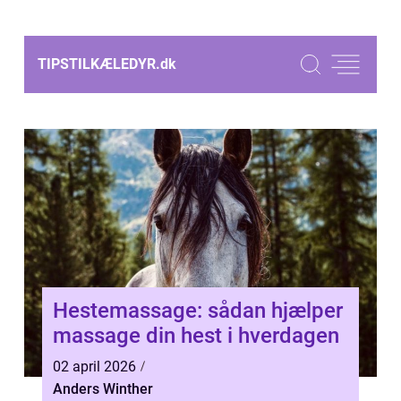
TIPSTILKÆLEDYR.
dk
Hestemassage: sådan hjælper
massage din hest i hverdagen
02 april 2026
Anders Winther