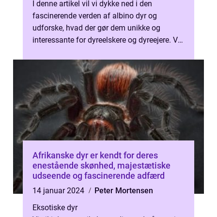
I denne artikel vil vi dykke ned i den
fascinerende verden af albino dyr og
udforske, hvad der gør dem unikke og
interessante for dyreelskere og dyreejere. Vi
vil også se tilbage på historien og evolu...
Afrikanske dyr er kendt for deres
enestående skønhed, majestætiske
udseende og fascinerende adfærd
14 januar 2024
Peter Mortensen
Eksotiske dyr