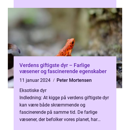
imponerende jagtevner. I denne artik...
Verdens giftigste dyr – Farlige
væsener og fascinerende egenskaber
11 januar 2024
Peter Mortensen
Eksotiske dyr
Indledning: At kigge på verdens giftigste dyr
kan være både skræmmende og
fascinerende på samme tid. De farlige
væsener, der befolker vores planet, har
udviklet ekstremt giftige evner for at