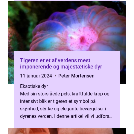
beskytte ...
Tigeren er et af verdens mest
imponerende og majestætiske dyr
11 januar 2024
Peter Mortensen
Eksotiske dyr
Med sin storslåede pels, kraftfulde krop og
intensivt blik er tigeren et symbol på
skønhed, styrke og elegante bevægelser i
dyrenes verden. I denne artikel vil vi udforske
tigerens fascinerende verden...